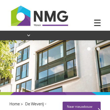
Home
>
De Weverij -
Naar nieuwbouw