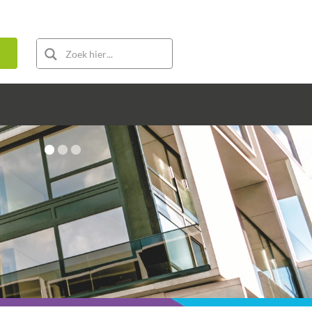
week
Te koop
Te huur
Nieuwbouw