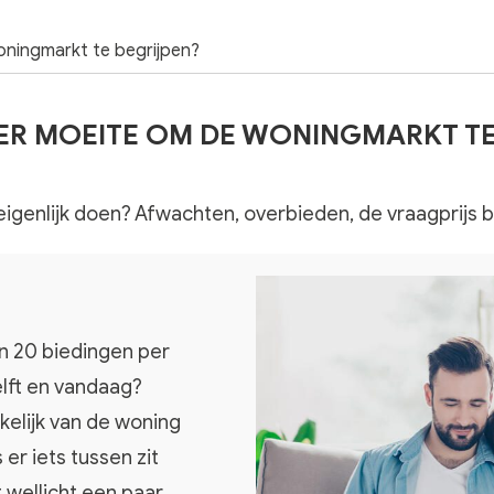
oningmarkt te begrijpen?
KOPER MOEITE OM DE WONINGMARKT T
nu eigenlijk doen? Afwachten, overbieden, de vraagprijs
n 20 biedingen per
elft en vandaag?
kelijk van de woning
 er iets tussen zit
t wellicht een paar