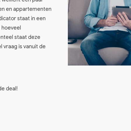
ngen en appartementen
icator staat in een
n hoeveel
teel staat deze
l vraag is vanuit de
de deal!