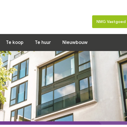
Home
Nieuws
Woning van de 
NMG Vastgoed
Te koop
Te huur
Nieuwbouw