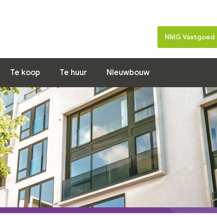
Home
Nieuws
Woning van de 
NMG Vastgoed
Te koop
Te huur
Nieuwbouw