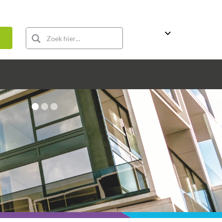
week
Te koop
Te huur
Nieuwbouw