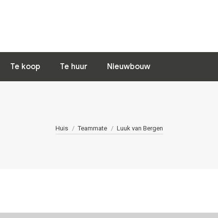
Home
Nieuws
Woning van de 
Te koop
Te huur
Nieuwbouw
Je bent hier:
Huis
Teammate
Luuk van Bergen