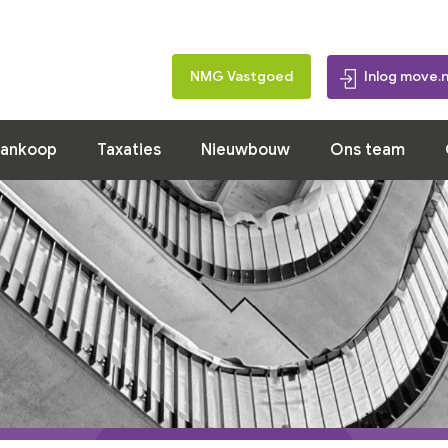
Home
Koopwoningen
Verkoop
Aankoop
Taxatie
NMG Vastgoed
Inlog move.n
ankoop
Taxaties
Nieuwbouw
Ons team