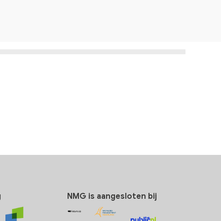
g
NMG is aangesloten bij