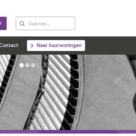
s
Nieuwbouw
Ons team
Contact
l
Contact
Naar huurwoningen