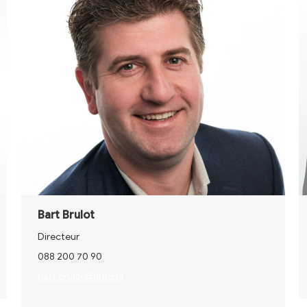
Bart Brulot
Directeur
088 200 70 90
bart.brulot@nmg.nl