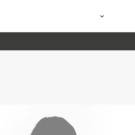
week
Te koop
Te huur
Nieuwbouw