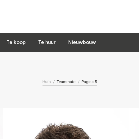
Home
Nieuws
Woning van de 
Te koop
Te huur
Nieuwbouw
Je bent hier:
Huis
Teammate
Pagina 5