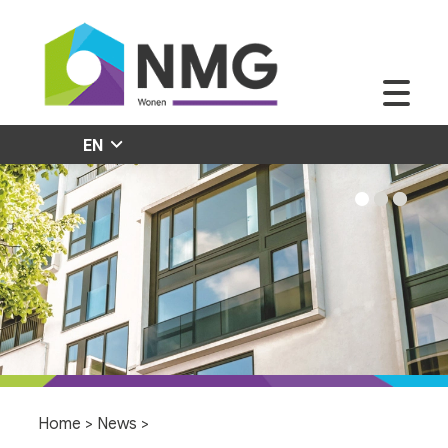
EN
Home
>
News
>