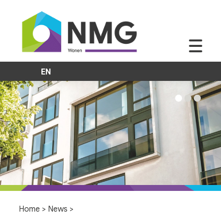
EN
Home
>
News
>