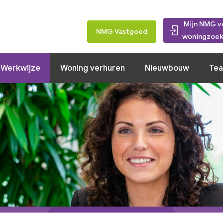
Mijn NMG v
Huurwoningen
Inschrijven
Werkwijze
Woning ver
NMG Vastgoed
woningzoek
Werkwijze
Woning verhuren
Nieuwbouw
Te