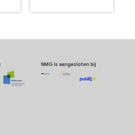
g
NMG is aangesloten bij