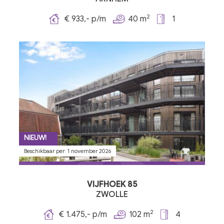
2
€ 933,- p/m
40 m
1
NIEUW!
Beschikbaar per: 1 november 2026
VIJFHOEK 85
ZWOLLE
2
€ 1.475,- p/m
102 m
4