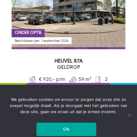
ONDER OPTIE
Beschikbaar per: 1 september 2026
HEUVEL 87A
GELDROP
2
€ 920,- p/m
59 m
2
We gebruiken cookies om ervoor te zorgen dat onze site zo
soepel mogelijk draait. Als je doorgaat met het gebruiken van
vorige
1
2
3
4
…
15
volgende
deze site, gaan we ervan uit dat je ermee instemt.
Ok
© 2020 NMG Vastgoed B.V.
|
Disclaimer