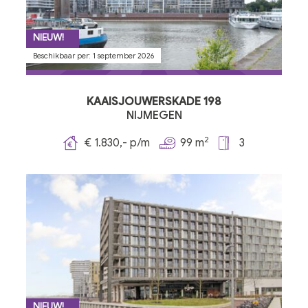
NIEUW!
Beschikbaar per: 1 september 2026
KAAISJOUWERSKADE 198
NIJMEGEN
2
€ 1.830,- p/m
99 m
3
NIEUW!