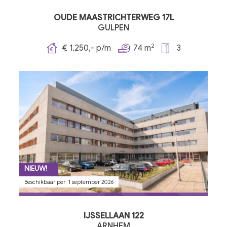
OUDE MAASTRICHTERWEG 17L
GULPEN
2
€ 1.250,- p/m
74 m
3
NIEUW!
Beschikbaar per: 1 september 2026
IJSSELLAAN 122
ARNHEM